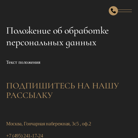
Подбор тура
Положение об обработке
Горящие туры
Минимальные цены
персональных данных
Страны
Календарь туров
Текст положения
Наши услуги
Авиабилеты
О компании
ПОДПИШИТЕСЬ НА НАШУ
Визы
О нас
РАССЫЛКУ
Контакты
Круизы
Команда
Подбор отеля
Москва, Гончарная набережная, 3с5 , оф.2
+7 (495) 241-17-24