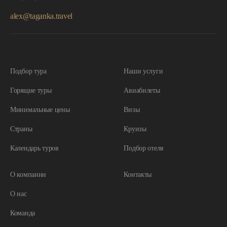
+7 (495) 241-17-24
+7 (925) 510-72-70
alex@taganka.travel
Москва, Гончарная набережная, 3с5, оф.2
Подбор тура
Наши услуги
Горящие туры
Авиабилеты
Минимальные цены
Визы
Страны
Круизы
Календарь туров
Подбор отеля
О компании
Контакты
О нас
Команда